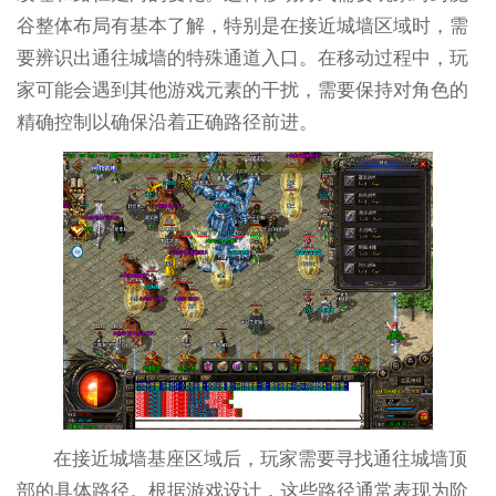
谷整体布局有基本了解，特别是在接近城墙区域时，需
要辨识出通往城墙的特殊通道入口。在移动过程中，玩
家可能会遇到其他游戏元素的干扰，需要保持对角色的
精确控制以确保沿着正确路径前进。
在接近城墙基座区域后，玩家需要寻找通往城墙顶
部的具体路径。根据游戏设计，这些路径通常表现为阶