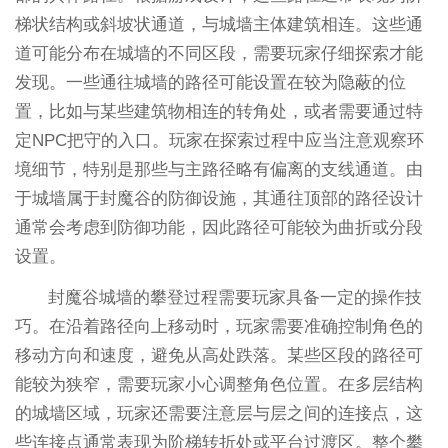
梯状结构或斜坡状通道，与城墙主体建筑相连。这些通
道可能分布在城墙的不同区段，需要玩家仔细探索才能
发现。一些通往城墙的路径可能设置在较为隐蔽的位
置，比如与某些建筑物相连的转角处，或者需要通过特
定NPC把守的入口。玩家在探索过程中应当注意观察环
境细节，特别是那些与主路径略有偏离的支线通道。由
于城墙属于封魔谷的防御设施，其通往顶部的路径设计
通常会考虑到防御功能，因此路径可能较为曲折或分段
设置。
封魔谷城墙的攀登过程需要玩家具备一定的操作技
巧。在沿着路径向上移动时，玩家需要准确控制角色的
移动方向和速度，避免从高处跌落。某些区段的路径可
能较为狭窄，需要玩家小心调整角色位置。在多层结构
的城墙区域，玩家还需要注意层与层之间的连接点，这
些连接点通常表现为阶梯转折处或平台过渡区。整个攀