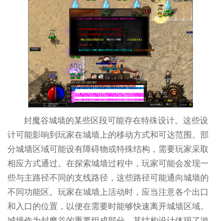
封魔谷城墙的某些区段可能存在特殊设计。这些设
计可能影响到玩家在城墙上的移动方式和可达范围。部
分城墙区域可能设有障碍物或特殊结构，需要玩家采取
相应方式通过。在探索城墙过程中，玩家可能会发现一
些与主路径不同的支线路径，这些路径可能通向城墙的
不同功能区。玩家在城墙上活动时，应当注意各个出口
和入口的位置，以便在需要时能够快速离开城墙区域。
城墙作为封魔谷的重要组成部分，其结构设计体现了游