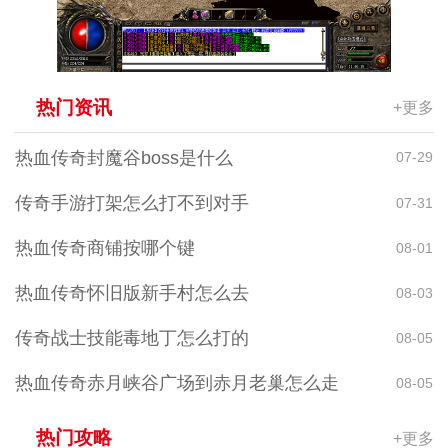
热门资讯
+更多
热血传奇封魔谷boss是什么
07-29
传奇手游打架怎么打不到对手
07-31
热血传奇商铺按哪个键
08-01
热血传奇怀旧版新手村怎么去
08-03
传奇战士技能毒地丁怎么打的
08-05
热血传奇赤月峡谷广场到赤月老巢怎么走
08-05
热门攻略
+更多