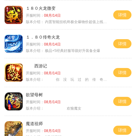
１８０火龙微变
详情
开服时间：
08月/14日
版本介绍：
内置智能挂机终极全爆物价超值上线送神器
１．８０传奇火龙
详情
开服时间：
08月/14日
版本介绍：
极品+5经典好服等级好升装备全爆
西游记
详情
开服时间：
08月/14日
版本介绍：
你 没 玩 过 的 传 奇
欲望母树
详情
开服时间：
08月/14日
版本介绍：
欢愉魔女
魔道祖师
详情
开服时间：
08月/14日