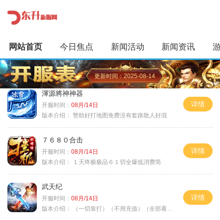
网站首页
今日焦点
新闻活动
新闻资讯
更新时间：2025-08-14
渾源將神神器
详情
开服时间：
08月/14日
版本介绍：
赞助好打地图免费没有套路散人好混
７６８０合击
详情
开服时间：
08月/14日
版本介绍：
１天终极极品６１切全爆低消费简
武天纪
详情
开服时间：
08月/14日
版本介绍：
（一切靠打）（不用充值）（全部看脸）