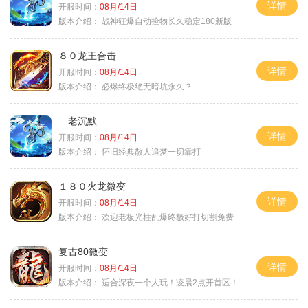
详情
开服时间：
08月/14日
版本介绍：
战神狂爆自动捡物长久稳定180新版
８０龙王合击
详情
开服时间：
08月/14日
版本介绍：
必爆终极绝无暗坑永久？
老沉默
详情
开服时间：
08月/14日
版本介绍：
怀旧经典散人追梦一切靠打
１８０火龙微变
详情
开服时间：
08月/14日
版本介绍：
欢迎老板光柱乱爆终极好打切割免费
复古80微变
详情
开服时间：
08月/14日
版本介绍：
适合深夜一个人玩！凌晨2点开首区！