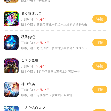
版本介绍：
8元畅爽版
８０攻速合击
详情
开服时间：
08月/14日
版本介绍：
新舞帝鏖战全新版本上线原始道盾合击
秋风传纪
详情
开服时间：
08月/14日
版本介绍：
超低消费一切靠打沙奖最高１８８８８
１７６免费
详情
开服时间：
08月/14日
版本介绍：
1简单怀旧复古三天拿沙可玩一年
神力专属
详情
开服时间：
08月/14日
版本介绍：
专属神力倍攻六大陆五剧情
１８０热血火龙